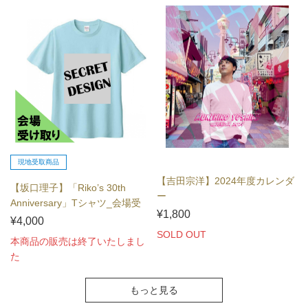
現地受取商品
【吉田宗洋】2024年度カレンダ
【坂口理子】「Riko’s 30th
ー
Anniversary」Tシャツ_会場受
¥1,800
け...
¥4,000
SOLD OUT
本商品の販売は終了いたしまし
た
もっと見る