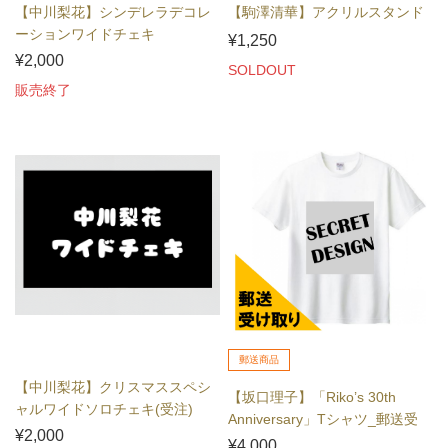
【中川梨花】シンデレラデコレ
【駒澤清華】アクリルスタンド
ーションワイドチェキ
¥1,250
¥2,000
SOLDOUT
販売終了
郵送商品
【中川梨花】クリスマススペシ
【坂口理子】「Riko’s 30th
ャルワイドソロチェキ(受注)
Anniversary」Tシャツ_郵送受
¥2,000
け...
¥4,000